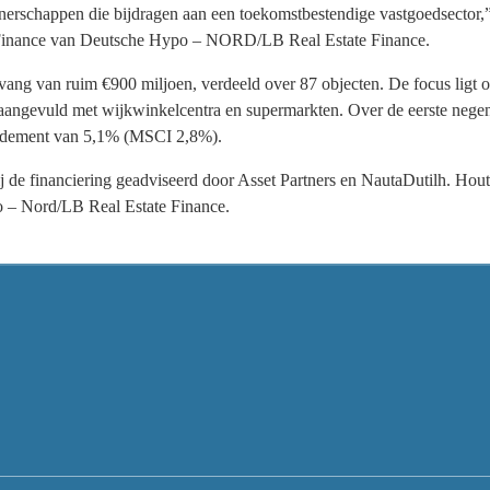
tnerschappen die bijdragen aan een toekomstbestendige vastgoedsector,”
e Finance van Deutsche Hypo – NORD/LB Real Estate Finance.
vang van ruim €900 miljoen, verdeeld over 87 objecten. De focus ligt o
 aangevuld met wijkwinkelcentra en supermarkten. Over de eerste neg
rendement van 5,1% (MSCI 2,8%).
de financiering geadviseerd door Asset Partners en NautaDutilh. Houtho
 – Nord/LB Real Estate Finance.