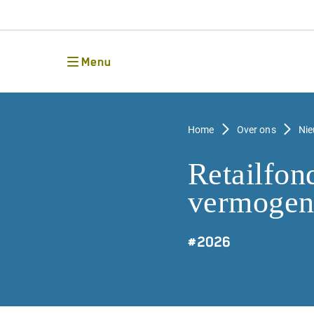
Menu
Home
Over ons
Ni
Retailfon
vermogens
#
2026