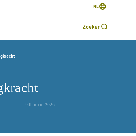
NL
Zoeken
agkracht
gkracht
9 februari 2026