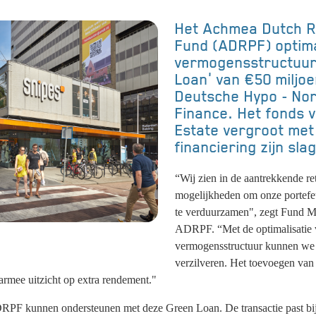
Het Achmea Dutch Re
Fund (ADRPF) optima
vermogensstructuur
Loan' van €50 miljoe
Deutsche Hypo - Nor
Finance. Het fonds 
Estate vergroot met
financiering zijn sl
“Wij zien in de aantrekkende re
mogelijkheden om onze portefeui
te verduurzamen", zegt Fund 
ADRPF. “Met de optimalisatie 
vermogensstructuur kunnen we 
verzilveren. Het toevoegen van 
aarmee uitzicht op extra rendement."
ADRPF kunnen ondersteunen met deze Green Loan. De transactie past b