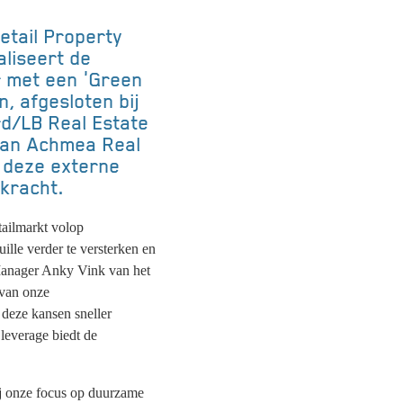
tail Property
liseert de
 met een 'Green
n, afgesloten bij
d/LB Real Estate
van Achmea Real
 deze externe
agkracht.
tailmarkt volop
lle verder te versterken en
Manager Anky Vink van het
van onze
deze kansen sneller
leverage biedt de
ij onze focus op duurzame